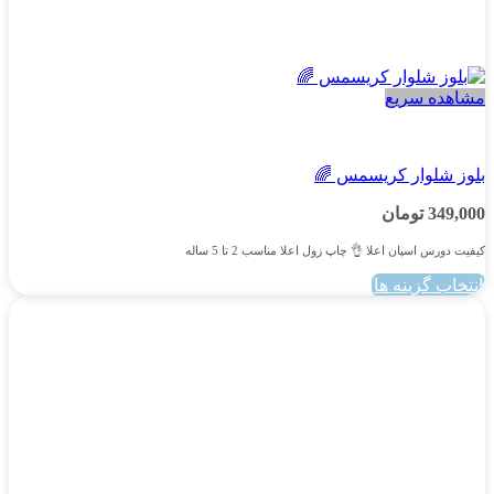
مشاهده سریع
پسرانه
بلوز شلوار کریسمس 🌈
349,000
تومان
کیفیت دورس اسپان اعلا 👌 چاپ زول اعلا مناسب 2 تا 5 ساله
انتخاب گزینه ها
این
محصول
دارای
انواع
مختلفی
می
باشد.
گزینه
ها
ممکن