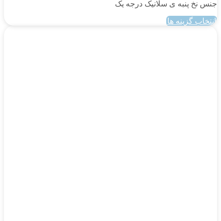
جنس نخ پنبه ی سلانیک درجه یک
انتخاب گزینه ها
این
محصول
دارای
انواع
مختلفی
می
باشد.
گزینه
ها
ممکن
است
در
صفحه
محصول
انتخاب
شوند