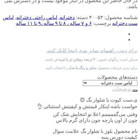
در حال حاضر این محصول در انبار موجود نیست و در دسترس نمی
باشد.
شناسه محصول:
۳۰۰۵۳
دسته:
دخترانه
,
لباس راحتی دخترانه
,
لباس
ست دخترانه
برچسب:
۶ و ۷ ساله ، ۸ تا ۹ ساله ،۹ تا ۱۱ ساله
برای دیدن راهنمای سایز بندی اینجا کلیک کنید.
ممکن است رنگهای تصویر
۲۰ درصد روشن تر یا تیره تر
باشند.
برای دیدن جزئیات محصول
سایز و رنگ یا مدل
را انتخاب کنید.
دسته‌های محصولات
توضیحات
ی،ست کیوت با شلوار بگ 😍
حواست باشه اینکار قبمتش و کیفیتش استثنائی 👌
وقتی می‌گممممم اعلا تو انتخابش شک کن
چون از اون پارچه جون دارای گرم بالاس
نام محصول بلوز با شلوار بگ علامت سوال
کیفیت دورس پنبه