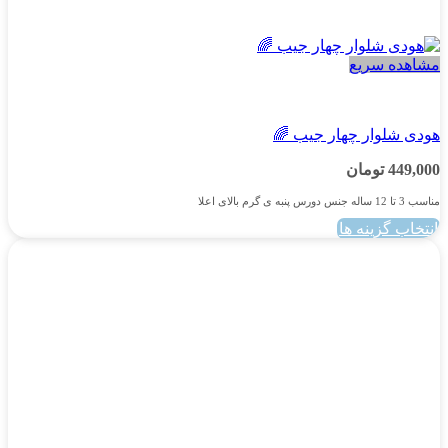
مشاهده سریع
پسرانه
هودی شلوار چهار جیب 🌈
449,000
تومان
مناسب 3 تا 12 ساله جنس دورس پنبه ی گرم بالای اعلا
انتخاب گزینه ها
این
محصول
دارای
انواع
مختلفی
می
باشد.
گزینه
ها
ممکن
است