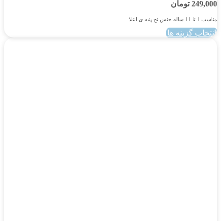
249,000
تومان
مناسب 1 تا 11 ساله جنس نخ پنبه ی اعلا
انتخاب گزینه ها
این
محصول
دارای
انواع
مختلفی
می
باشد.
گزینه
ها
ممکن
است
در
صفحه
محصول
انتخاب
شوند