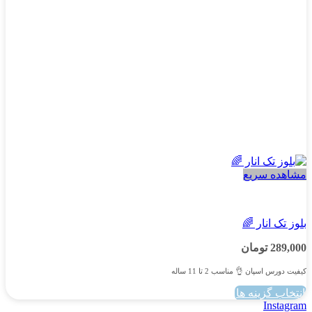
در
صفحه
محصول
انتخاب
شوند
مشاهده سریع
پسرانه
بلوز تک انار 🌈
289,000
تومان
کیفیت دورس اسپان 👌 مناسب 2 تا 11 ساله
انتخاب گزینه ها
این
Instagram