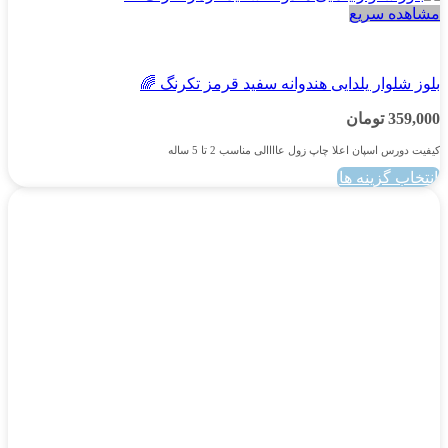
مشاهده سریع
پسرانه
بلوز شلوار یلدایی هندوانه سفید قرمز تکرنگ 🌈
359,000
تومان
کیفیت دورس اسپان اعلا چاپ زول عاااالی مناسب 2 تا 5 ساله
انتخاب گزینه ها
این
محصول
دارای
انواع
مختلفی
می
باشد.
گزینه
ها
ممکن
است
در
صفحه
محصول