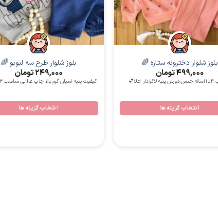
دخترانه
دخترانه
بلوز شلوار دخترونه ستاره 🌈
بلوز شلوار طرح سه لبوبو 🌈
499,000
تومان
249,000
تومان
دار اعلا💕
کیفیت پنبه اسپان گرم بالا چاپ عااالی مناسب 2 تا 8 ساله
انتخاب گزینه ها
انتخاب گزینه ها