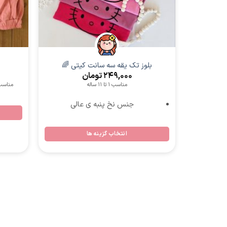
دخترانه
بلوز تک یقه سه سانت کیتی 🌈
249,000
تومان
مناسب 1 تا 11 ساله
مناسب:4تا11ساله جنس:دورس پنبه لاکرا
جنس نخ پنبه ی عالی
انتخاب گزینه ها