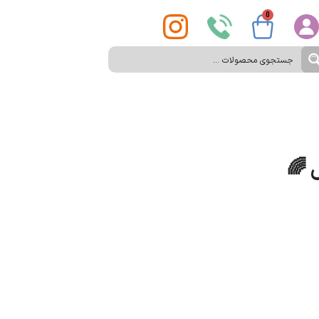
0
 🌈