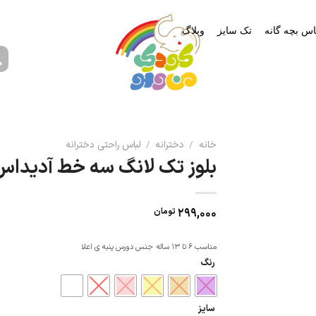
اس بچه گانه
تک سایز
وبلاگ
خانه
/
دخترانه
/
لباس راحتی دخترانه
بلوز تک لانگ سه خط آدیداس
299,000
تومان
مناسب 6 تا 13 ساله
جنس دورس پنبه ی اعلا
رنگ
سایز