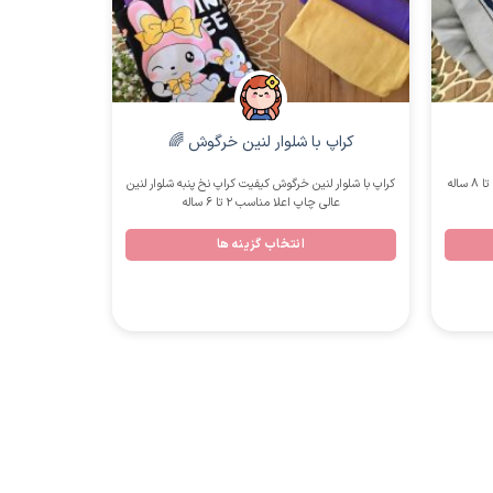
دخترانه
کراپ با شلوار لنین خرگوش 🌈
لبوبو های 
کراپ با شلوار لنین خرگوش کیفیت کراپ نخ پنبه شلوار لنین
کیفیت پن
عالی چاپ اعلا مناسب 2 تا 6 ساله
انتخاب گزینه ها