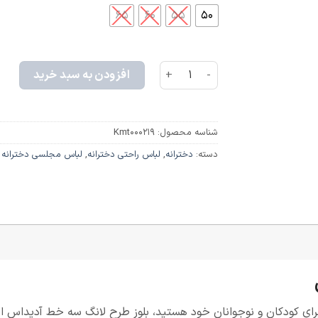
۶۵
۶۰
۵۵
۵۰
افزودن به سبد خرید
شناسه محصول:
Kmt000219
دسته:
دخترانه
,
لباس راحتی دخترانه
,
لباس مجلسی دخترانه
رای کودکان و نوجوانان خود هستید، بلوز طرح لانگ سه خط آدیداس ا