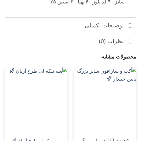
یز ۴۰ قد بلوز ۴۰ پهنا ۳۰ آستین ۳۵
توضیحات تکمیلی
نظرات (0)
ات مشابه
دخترانه
پسرانه
و سارافون سایز بزرگ
ست گو
سه تیکه لی طرح آریان 🌈