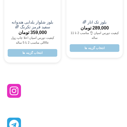
پسرانه
پسرانه
نه
هودی شلوار فشن تیکه دو
بلوز شلوار انار 🌈
MN 🌈
399,000
تومان
449,000
تومان
کیفیت اسپان پنبه مناسب ۲ تا ۸ ساله
زول
مناسب 3 تا 12 ساله
جنس دورس پنبه ی اعل
انتخاب گزینه ها
انتخاب گزینه ها