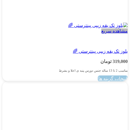
مشاهده سریع
پسرانه
بلوز تک یقه زیپی پینترستی 🌈
319,000
تومان
مناسب 2 تا 13 ساله جنس دورس پنبه ی اعلا و بشرط
انتخاب گزینه ها
این
محصول
دارای
انواع
مختلفی
می
باشد.
گزینه
ها