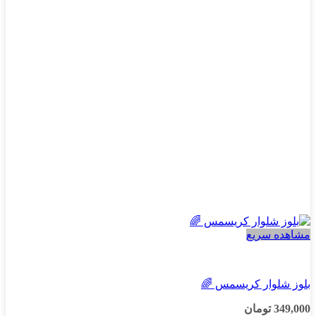
گزینه
ها
ممکن
است
در
صفحه
محصول
انتخاب
شوند
مشاهده سریع
پسرانه
بلوز شلوار کریسمس 🌈
349,000
تومان