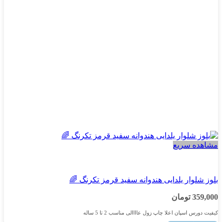
ممکن
است
در
صفحه
محصول
انتخاب
شوند
مشاهده سریع
پسرانه
بلوز شلوار یلدایی هندوانه سفید قرمز تکرنگ 🌈
359,000
تومان
کیفیت دورس اسپان اعلا چاپ زول عاااالی مناسب 2 تا 5 ساله