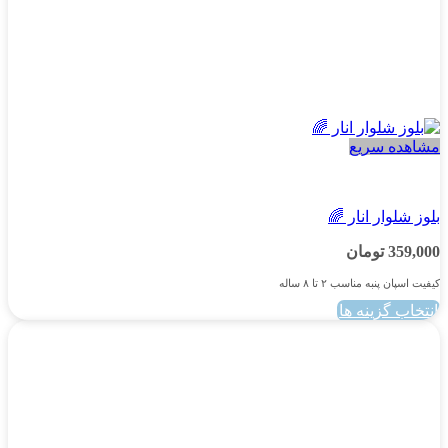
مشاهده سریع
پسرانه
بلوز شلوار انار 🌈
359,000
تومان
کیفیت اسپان پنبه مناسب ۲ تا ۸ ساله
انتخاب گزینه ها
این
محصول
دارای
انواع
مختلفی
می
باشد.