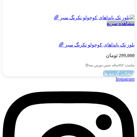
مشاهده سریع
دخترانه
بلوز تک پانداهای کوچولو تکرنگ سبز 🌈
299,000
تومان
مناسب ۲تا۷ساله جنس:دورس پنبه😍
انتخاب گزینه ها
این
Instagram
محصول
دارای
انواع
مختلفی
می
باشد.
گزینه
ها
ممکن