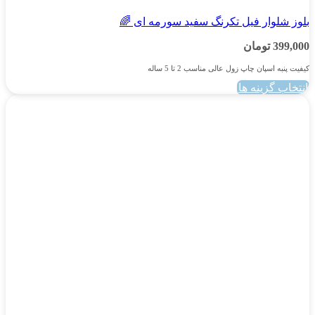
بلوز شلوار فیل تکرنگ سفید سورمه ای 🌈
399,000
تومان
کیفیت پنبه اسپان چاپ زول عالی مناسب 2 تا 5 ساله
انتخاب گزینه ها
این
محصول
دارای
انواع
مختلفی
می
باشد.
گزینه
ها
ممکن
است
در
صفحه
محصول
انتخاب
شوند