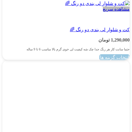
مشاهده سریع
پسرانه
کت و شلوار لی بندی دو رنگ 🌈
1,290,000
تومان
حتما سانت کار هر رنگ جدا چک شه کیفیت لی خوی گرم بالا مناسب 6 تا 9 ساله
انتخاب گزینه ها
این
محصول
دارای
انواع
مختلفی
می
باشد.
گزینه
ها
ممکن
است
در
صفحه