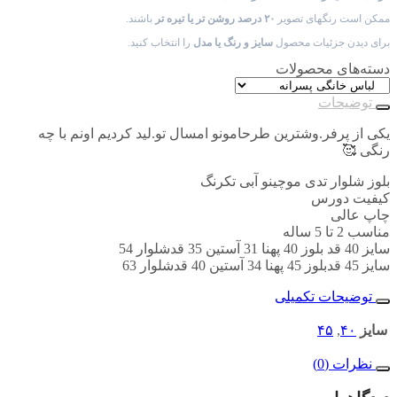
ممکن است رنگهای تصویر
۲۰ درصد روشن تر یا تیره تر
باشند.
برای دیدن جزئیات محصول
سایز و رنگ یا مدل
را انتخاب کنید.
دسته‌های محصولات
توضیحات
یکی از پرفر.وشترین طرحامونو امسال تو.لید کردیم اونم با چه
رنگی 🥰
بلوز شلوار تدی موچینو آبی تکرنگ
کیفیت دورس
چاپ عالی
مناسب 2 تا 5 ساله
سایز 40 قد بلوز 40 پهنا 31 آستین 35 قدشلوار 54
سایز 45 قدبلوز 45 پهنا 34 آستین 40 قدشلوار 63
توضیحات تکمیلی
سایز
۴۰
,
۴۵
نظرات (0)