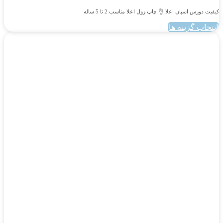
کیفیت دورس اسپان اعلا 👌 چاپ زول اعلا مناسب 2 تا 5 ساله
انتخاب گزینه ها
این
محصول
دارای
انواع
مختلفی
می
باشد.
گزینه
ها
ممکن
است
در
صفحه
محصول
انتخاب
شوند