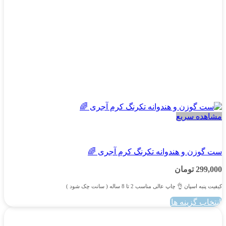
مشاهده سریع
پسرانه
ست گوزن و هندوانه تکرنگ کرم آجری 🌈
299,000
تومان
کیفیت پنبه اسپان 👌 چاپ عالی مناسب 2 تا 8 ساله ( سانت چک شود )
انتخاب گزینه ها
این
محصول