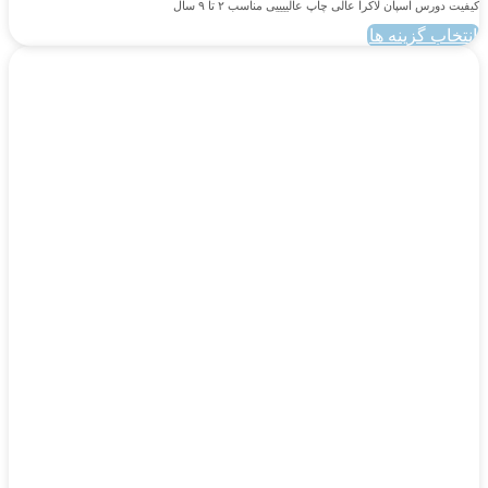
کیفیت دورس اسپان لاکرا عالی چاپ عالییییی مناسب ۲ تا ۹ سال
انتخاب گزینه ها
این
محصول
دارای
انواع
مختلفی
می
باشد.
گزینه
ها
ممکن
است
در
صفحه
محصول
انتخاب
شوند