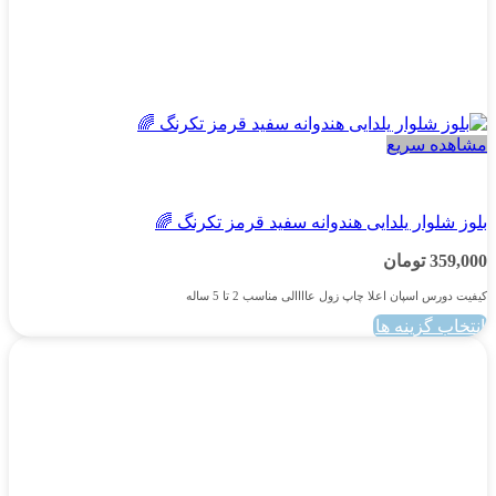
مشاهده سریع
پسرانه
بلوز شلوار یلدایی هندوانه سفید قرمز تکرنگ 🌈
359,000
تومان
کیفیت دورس اسپان اعلا چاپ زول عاااالی مناسب 2 تا 5 ساله
انتخاب گزینه ها
این
محصول
دارای
انواع
مختلفی
می
باشد.
گزینه