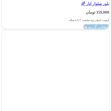
بلوز شلوار انار 🌈
359,000
تومان
کیفیت اسپان پنبه مناسب ۲ تا ۸ ساله
انتخاب گزینه ها
این
محصول
دارای
انواع
مختلفی
می
باشد.
گزینه
ها
ممکن
است
در
صفحه
محصول
انتخاب
شوند