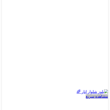
مختلفی
می
باشد.
گزینه
ها
ممکن
است
در
صفحه
محصول
انتخاب
شوند
مشاهده سریع
پسرانه