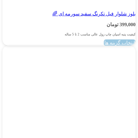
پسرانه
بلوز شلوار فیل تکرنگ سفید سورمه ای 🌈
399,000
تومان
کیفیت پنبه اسپان چاپ زول عالی مناسب 2 تا 5 ساله
انتخاب گزینه ها
این
محصول
دارای
انواع
مختلفی
می
باشد.
گزینه
ها
ممکن
است
در
صفحه
محصول
انتخاب
شوند