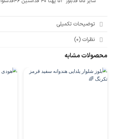
سایز 55 قدبلوز 53 پهنا 40 قدآستین 46قدشلوار 79
توضیحات تکمیلی
نظرات (0)
محصولات مشابه