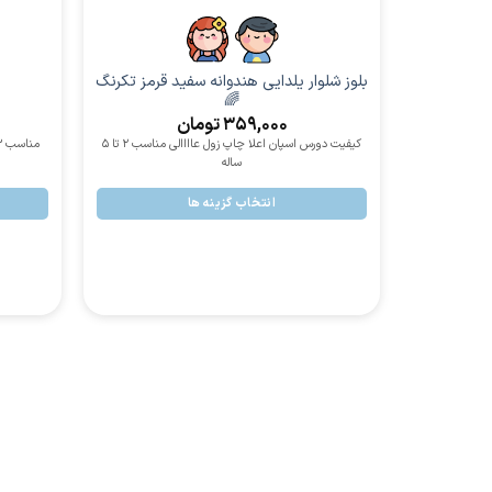
پسرانه
بلوز شلوار یلدایی هندوانه سفید قرمز تکرنگ
🌈
359,000
تومان
کیفیت دورس اسپان اعلا چاپ زول عاااالی مناسب 2 تا 5
مناسب 3 تا 12 ساله جنس دورس پنبه ی گرم بالای اعلا
ساله
انتخاب گزینه ها