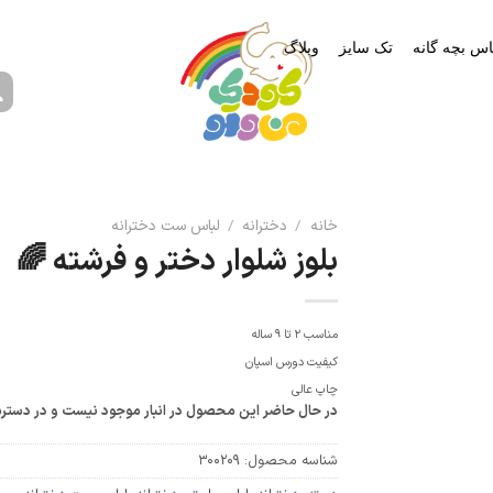
اس بچه گانه
تک سایز
وبلاگ
خانه
/
دخترانه
/
لباس ست دخترانه
بلوز شلوار دختر و فرشته 🌈
مناسب 2 تا 9 ساله
کیفیت دورس اسپان
چاپ عالی
در حال حاضر این محصول در انبار موجود نیست و در دستر
شناسه محصول:
300209