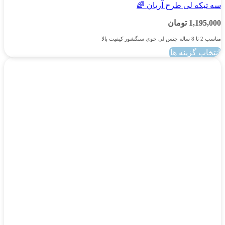
سه تیکه لی طرح آریان 🌈
1,195,000
تومان
مناسب 2 تا 8 ساله جنس لی خوی سنگشور کیفیت بالا
انتخاب گزینه ها
این
محصول
دارای
انواع
مختلفی
می
باشد.
گزینه
ها
ممکن
است
در
صفحه
محصول
انتخاب
شوند