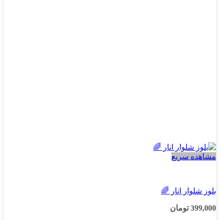
ها
ممکن
است
در
صفحه
محصول
انتخاب
شوند
مشاهده سریع
پسرانه
بلوز شلوار انار 🌈
399,000
تومان