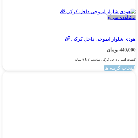
مشاهده سریع
پسرانه
هودی شلوار ایموجی داخل کرکی 🌈
449,000
تومان
کیفیت اسپان داخل کرکی مناسب ۲ تا ۹ ساله
انتخاب گزینه ها
این
محصول
دارای
انواع
مختلفی
می
باشد.
گزینه
ها
ممکن
است
در