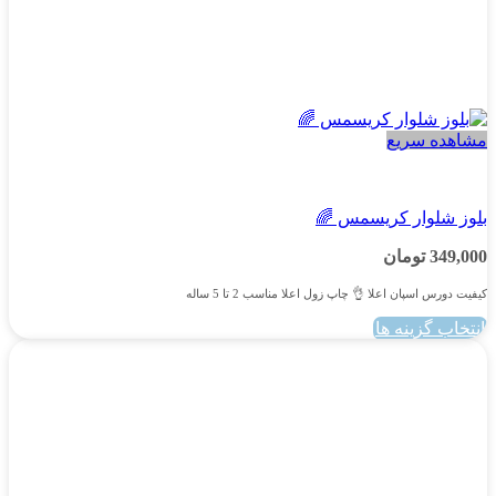
مشاهده سریع
پسرانه
بلوز شلوار کریسمس 🌈
349,000
تومان
کیفیت دورس اسپان اعلا 👌 چاپ زول اعلا مناسب 2 تا 5 ساله
انتخاب گزینه ها
این
محصول
دارای
انواع
مختلفی
می
باشد.
گزینه