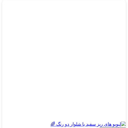
این
محصول
دارای
انواع
مختلفی
می
باشد.
گزینه
ها
ممکن
است
در
صفحه
محصول
انتخاب
شوند