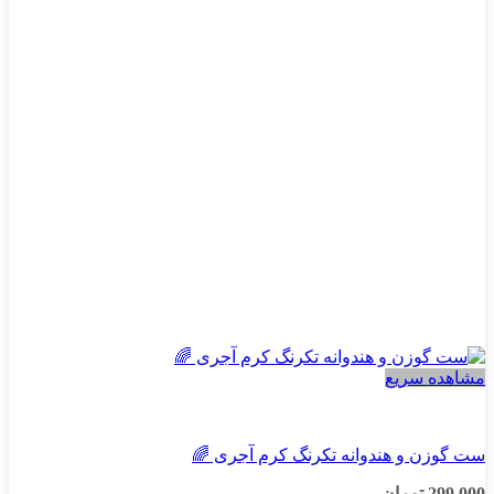
باشد.
گزینه
ها
ممکن
است
در
صفحه
محصول
انتخاب
شوند
مشاهده سریع
پسرانه
ست گوزن و هندوانه تکرنگ کرم آجری 🌈
299,000
تومان