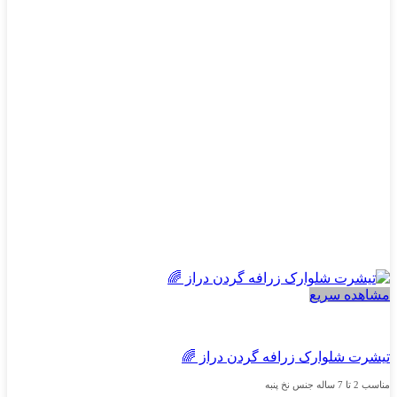
گزینه
ها
ممکن
است
در
صفحه
محصول
انتخاب
شوند
مشاهده سریع
دخترانه
تیشرت شلوارک زرافه گردن دراز 🌈
مناسب 2 تا 7 ساله جنس نخ پنبه