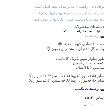
برای دیدن راهنمای سایز بندی اینجا کلیک کنید.
ممکن است رنگهای تصویر
۲۰ درصد روشن تر یا تیره تر
باشند.
برای دیدن جزئیات محصول
سایز و رنگ یا مدل
را انتخاب کنید.
دسته‌های محصولات
توضیحات
ست ا.قتصادی کیوت و ترند 😍
واسه گل دخترای خوشتیپ پیجمون 👌
بلوز شلوار لبوبو تکرنگ کالباسی
کیفیت دورس اسپان
مناسب 2 تا 5 ساله
سایز 40 قدبلوز 40 پهنا 30 قدآستین 33 قدشلوار 53
سایز 45 قدبلوز 45 پهنا 33 قدآستین 37 قدشلوار 62
توضیحات تکمیلی
سایز
۴۰
,
۴۵