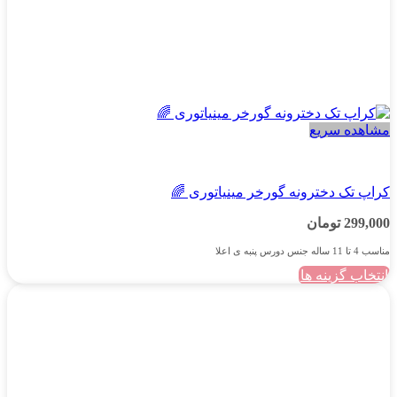
مشاهده سریع
دخترانه
کراپ تک دخترونه گورخر مینیاتوری 🌈
299,000
تومان
مناسب 4 تا 11 ساله جنس دورس پنبه ی اعلا
انتخاب گزینه ها
این
محصول
دارای
انواع
مختلفی
می
باشد.