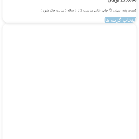
کیفیت پنبه اسپان 👌 چاپ عالی مناسب 2 تا 8 ساله ( سانت چک شود )
انتخاب گزینه ها
این
محصول
دارای
انواع
مختلفی
می
باشد.
گزینه
ها
ممکن
است
در
صفحه
محصول
انتخاب
شوند