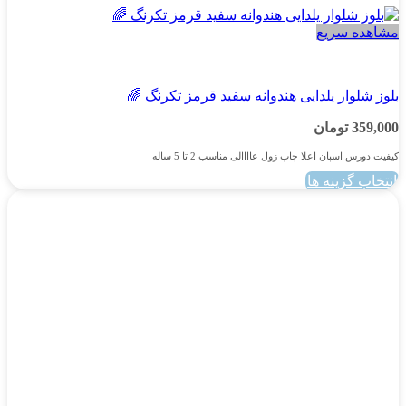
مشاهده سریع
پسرانه
بلوز شلوار یلدایی هندوانه سفید قرمز تکرنگ 🌈
359,000
تومان
کیفیت دورس اسپان اعلا چاپ زول عاااالی مناسب 2 تا 5 ساله
انتخاب گزینه ها
این
محصول
دارای
انواع
مختلفی
می
باشد.
گزینه
ها
ممکن
است
در
صفحه