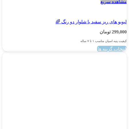
مشاهده سریع
پسرانه
لبوبو های ریز سفید با شلوار دو رنگ 🌈
299,000
تومان
کیفیت پنبه اسپان مناسب ۱ تا ۷ ساله
انتخاب گزینه ها
این
محصول
دارای
انواع
مختلفی
می
باشد.
گزینه
ها
ممکن
است
در
صفحه
محصول