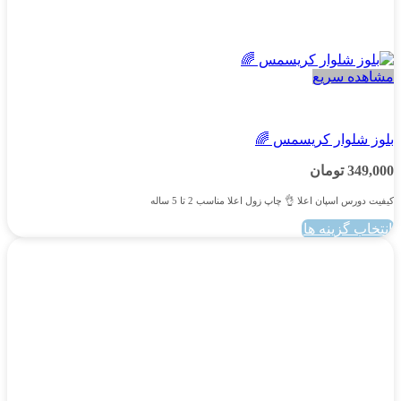
مشاهده سریع
پسرانه
بلوز شلوار کریسمس 🌈
349,000
تومان
کیفیت دورس اسپان اعلا 👌 چاپ زول اعلا مناسب 2 تا 5 ساله
انتخاب گزینه ها
این
محصول
دارای
انواع
مختلفی
می
باشد.
گزینه
ها
ممکن