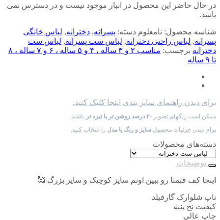
در حال حاضر این محصول در انبار موجود نیست و در دسترس نمی
باشد.
شناسه محصول:
نامعلوم
دسته:
پسرانه
,
دخترانه
,
لباس خانگی
پسرانه
,
لباس راحتی دخترانه
,
لباس ست پسرانه
,
لباس ست
دخترانه
برچسب:
مناسب ۲ و ۳ ساله ، ۴ و ۵ ساله ، ۶ و ۷ ساله ، ۸
تا ۹ ساله
برای دیدن راهنمای سایز بندی اینجا کلیک کنید.
ممکن است رنگهای تصویر
۲۰ درصد روشن تر یا تیره تر
باشند.
برای دیدن جزئیات محصول
سایز و رنگ یا مدل
را انتخاب کنید.
دسته‌های محصولات
توضیحات
اینجا کف قبمتا رو ببین اونم سایز کوچیک و سایز بزرگ 🥰
تاپ شلوارک گارفیلد
کیفیت نخ پنبه
چاپ عالی