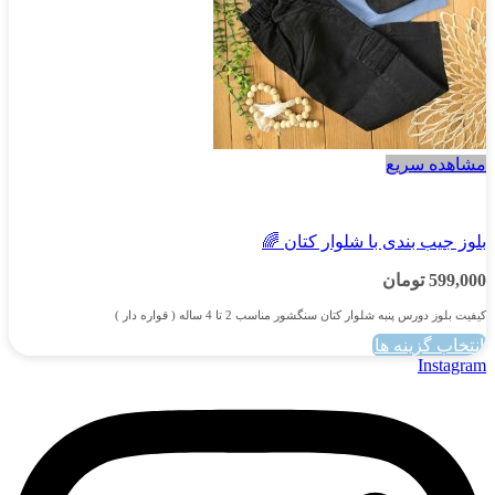
مشاهده سریع
پسرانه
بلوز جیب بندی با شلوار کتان 🌈
599,000
تومان
کیفیت بلوز دورس پنبه شلوار کتان سنگشور مناسب 2 تا 4 ساله ( قواره دار )
انتخاب گزینه ها
این
Instagram
محصول
دارای
انواع
مختلفی
می
باشد.