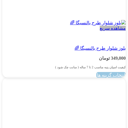
مشاهده سریع
پسرانه
بلوز شلوار طرح بالنسیگا 🌈
349,000
تومان
کیفیت اسپان پنبه مناسب 2 تا 7 ساله ( سانت چک شود )
انتخاب گزینه ها
این
محصول
دارای
انواع
مختلفی
می
باشد.
گزینه
ها