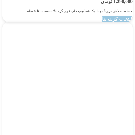
1,290,000
تومان
حتما سانت کار هر رنگ جدا چک شه کیفیت لی خوی گرم بالا مناسب 6 تا 9 ساله
انتخاب گزینه ها
این
محصول
دارای
انواع
مختلفی
می
باشد.
گزینه
ها
ممکن
است
در
صفحه
محصول
انتخاب
شوند