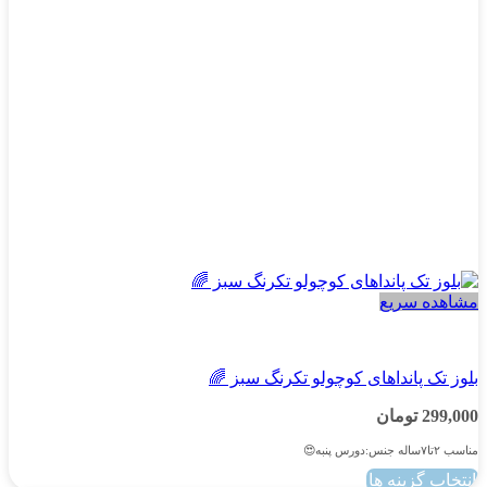
است
در
صفحه
محصول
انتخاب
شوند
مشاهده سریع
دخترانه
بلوز تک پانداهای کوچولو تکرنگ سبز 🌈
299,000
تومان
مناسب ۲تا۷ساله جنس:دورس پنبه😍
انتخاب گزینه ها