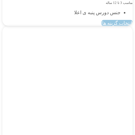
مناسب 3 تا 12 ساله
جنس دورس پنبه ی اعلا
انتخاب گزینه ها
این
محصول
دارای
انواع
مختلفی
می
باشد.
گزینه
ها
ممکن
است
در
صفحه
محصول
انتخاب
شوند