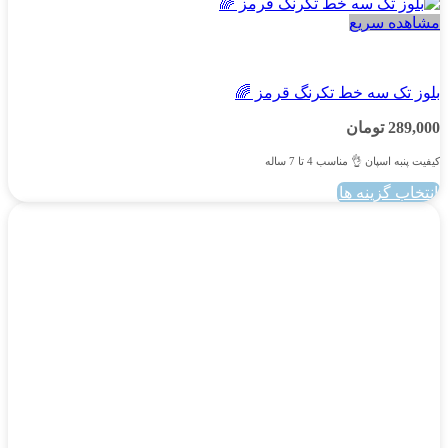
مشاهده سریع
پسرانه
بلوز تک سه خط تکرنگ قرمز 🌈
289,000
تومان
کیفیت پنبه اسپان 👌 مناسب 4 تا 7 ساله
انتخاب گزینه ها
این
محصول
دارای
انواع
مختلفی
می
باشد.
گزینه
ها
ممکن
است
در
صفحه