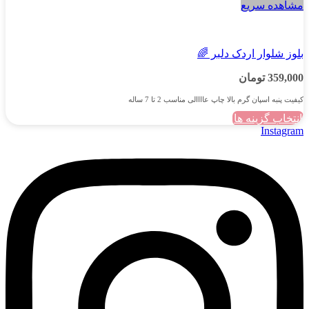
مشاهده سریع
دخترانه
بلوز شلوار اردک دلبر 🌈
359,000
تومان
کیفیت پنبه اسپان گرم بالا چاپ عاااالی مناسب 2 تا 7 ساله
انتخاب گزینه ها
این
Instagram
محصول
دارای
انواع
مختلفی
می
باشد.
گزینه
ها
ممکن
است
در
صفحه
محصول