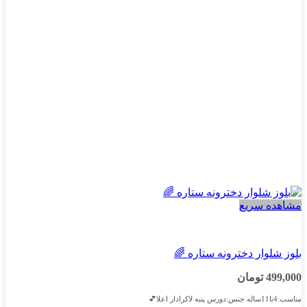
مشاهده سریع
دخترانه
بلوز شلوار دخترونه ستاره 🌈
499,000
تومان
مناسب:4تا11ساله جنس:دورس پنبه لاکرادار اعلا💕