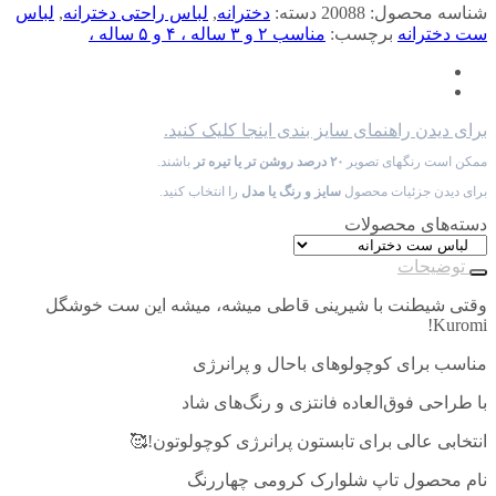
شناسه محصول:
20088
دسته:
دخترانه
,
لباس راحتی دخترانه
,
لباس
ست دخترانه
برچسب:
مناسب ۲ و ۳ ساله ، ۴ و ۵ ساله ،
برای دیدن راهنمای سایز بندی اینجا کلیک کنید.
ممکن است رنگهای تصویر
۲۰ درصد روشن تر یا تیره تر
باشند.
برای دیدن جزئیات محصول
سایز و رنگ یا مدل
را انتخاب کنید.
دسته‌های محصولات
توضیحات
وقتی شیطنت با شیرینی قاطی میشه، میشه این ست خوشگل
Kuromi!
مناسب برای کوچولوهای باحال و پرانرژی
با طراحی فوق‌العاده فانتزی و رنگ‌های شاد
انتخابی عالی برای تابستون پرانرژی کوچولوتون!🥰
نام محصول تاپ شلوارک کرومی چهاررنگ