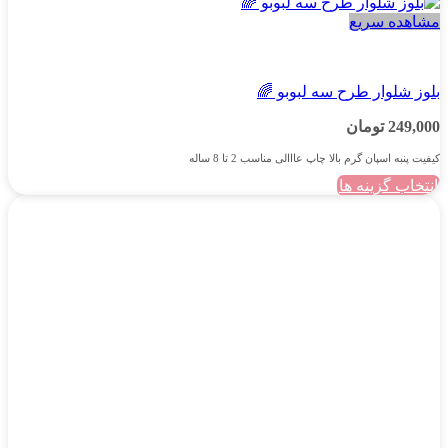
مشاهده سریع
دخترانه
بلوز شلوار طرح سه لبوبو 🌈
249,000
تومان
کیفیت پنبه اسپان گرم بالا چاپ عااالی مناسب 2 تا 8 ساله
انتخاب گزینه ها
این
محصول
دارای
انواع
مختلفی
می
باشد.
گزینه
ها
ممکن
است
در
صفحه