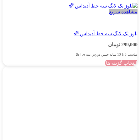
مشاهده سریع
دخترانه
بلوز تک لانگ سه خط آدیداس 🌈
299,000
تومان
مناسب 6 تا 13 ساله جنس دورس پنبه ی اعلا
انتخاب گزینه ها
این
محصول
دارای
انواع
مختلفی
می
باشد.
گزینه
ها
ممکن
است
در
صفحه