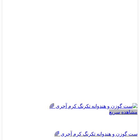
می
باشد.
گزینه
ها
ممکن
است
در
صفحه
محصول
انتخاب
شوند
مشاهده سریع
پسرانه
ست گوزن و هندوانه تکرنگ کرم آجری 🌈