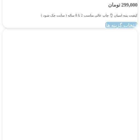
299,000
تومان
کیفیت پنبه اسپان 👌 چاپ عالی مناسب 2 تا 8 ساله ( سانت چک شود )
انتخاب گزینه ها
این
محصول
دارای
انواع
مختلفی
می
باشد.
گزینه
ها
ممکن
است
در
صفحه
محصول
انتخاب
شوند