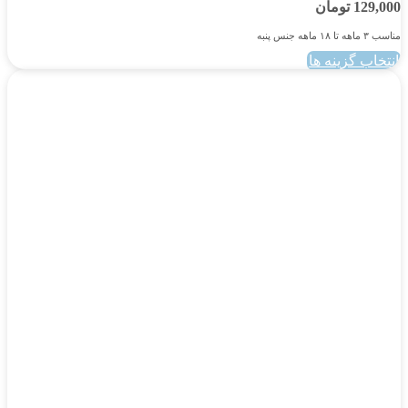
129,000
تومان
مناسب ۳ ماهه تا ۱۸ ماهه جنس پنبه
انتخاب گزینه ها
این
محصول
دارای
انواع
مختلفی
می
باشد.
گزینه
ها
ممکن
است
در
صفحه
محصول
انتخاب
شوند