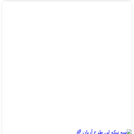
این
محصول
دارای
انواع
مختلفی
می
باشد.
گزینه
ها
ممکن
است
در
صفحه
محصول
انتخاب
شوند