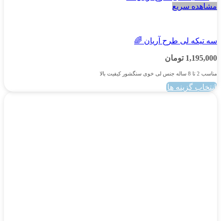
مشاهده سریع
پسرانه
سه تیکه لی طرح آریان 🌈
1,195,000
تومان
مناسب 2 تا 8 ساله جنس لی خوی سنگشور کیفیت بالا
انتخاب گزینه ها
این
محصول
دارای
انواع
مختلفی
می
باشد.
گزینه
ها
ممکن
است
در
صفحه
محصول