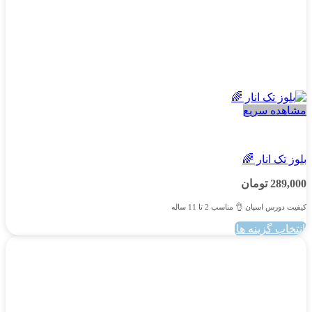
مشاهده سریع
پسرانه
بلوز تک انار 🌈
289,000
تومان
کیفیت دورس اسپان 👌 مناسب 2 تا 11 ساله
انتخاب گزینه ها
این
محصول
دارای
انواع
مختلفی
می