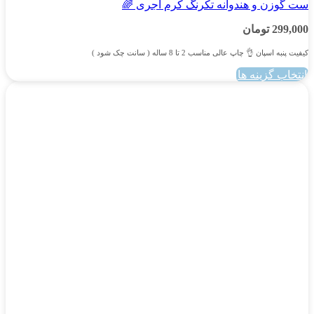
ست گوزن و هندوانه تکرنگ کرم آجری 🌈
299,000
تومان
کیفیت پنبه اسپان 👌 چاپ عالی مناسب 2 تا 8 ساله ( سانت چک شود )
انتخاب گزینه ها
این
محصول
دارای
انواع
مختلفی
می
باشد.
گزینه
ها
ممکن
است
در
صفحه
محصول
انتخاب
شوند