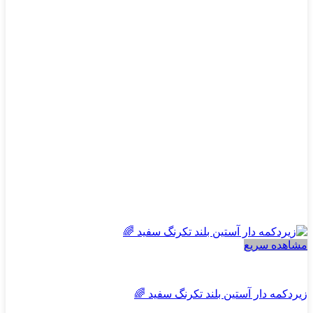
باشد.
گزینه
ها
ممکن
است
در
صفحه
محصول
انتخاب
شوند
مشاهده سریع
پسرانه
زیردکمه دار آستین بلند تکرنگ سفید 🌈