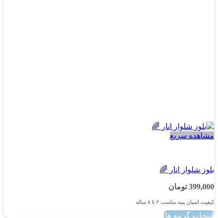
است
در
صفحه
محصول
انتخاب
شوند
مشاهده سریع
پسرانه
بلوز شلوار انار 🌈
399,000
تومان
کیفیت اسپان پنبه مناسب ۲ تا ۸ ساله
انتخاب گزینه ها