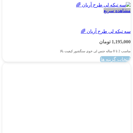
مشاهده سریع
پسرانه
سه تیکه لی طرح آریان 🌈
1,195,000
تومان
مناسب 2 تا 8 ساله جنس لی خوی سنگشور کیفیت بالا
انتخاب گزینه ها
این
محصول
دارای
انواع
مختلفی
می
باشد.
گزینه
ها
ممکن
است
در
صفحه