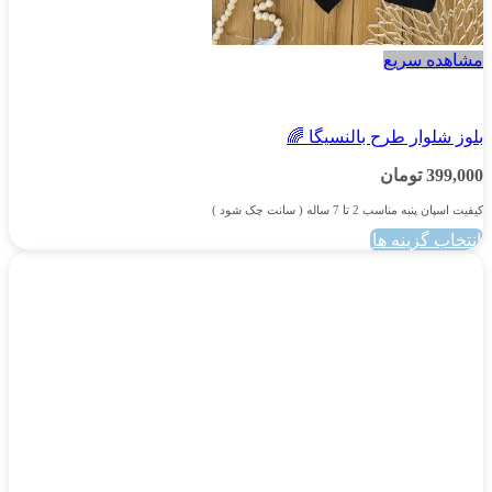
مشاهده سریع
پسرانه
بلوز شلوار طرح بالنسیگا 🌈
399,000
تومان
کیفیت اسپان پنبه مناسب 2 تا 7 ساله ( سانت چک شود )
انتخاب گزینه ها
این
محصول
دارای
انواع
مختلفی
می
باشد.
گزینه
ها
ممکن
است
در