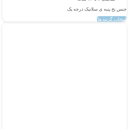
جنس نخ پنبه ی سلانیک درجه یک
انتخاب گزینه ها
این
محصول
دارای
انواع
مختلفی
می
باشد.
گزینه
ها
ممکن
است
در
صفحه
محصول
انتخاب
شوند