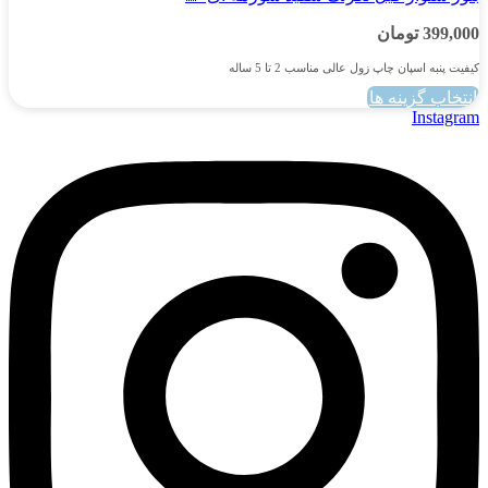
399,000
تومان
کیفیت پنبه اسپان چاپ زول عالی مناسب 2 تا 5 ساله
انتخاب گزینه ها
این
Instagram
محصول
دارای
انواع
مختلفی
می
باشد.
گزینه
ها
ممکن
است
در
صفحه
محصول
انتخاب
شوند