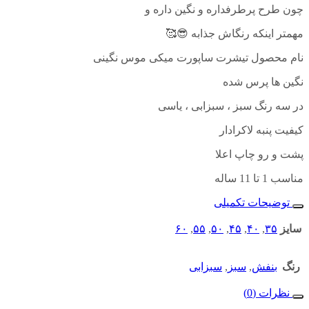
چون طرح پرطرفداره و نگین داره و
مهمتر اینکه رنگاش جذابه 😎🥰
نام محصول تیشرت ساپورت میکی موس نگینی
نگین ها پرس شده
در سه رنگ سبز ، سبزابی ، یاسی
کیفیت پنبه لاکرا‌دار
پشت و رو چاپ اعلا
مناسب 1 تا 11 ساله
توضیحات تکمیلی
سایز
۳۵
,
۴۰
,
۴۵
,
۵۰
,
۵۵
,
۶۰
رنگ
بنفش
,
سبز
,
سبزابی
نظرات (0)