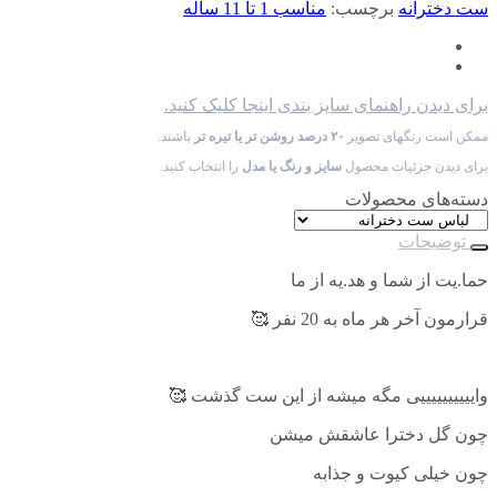
ست دخترانه
برچسب:
مناسب 1 تا 11 ساله
برای دیدن راهنمای سایز بندی اینجا کلیک کنید.
ممکن است رنگهای تصویر
۲۰ درصد روشن تر یا تیره تر
باشند.
برای دیدن جزئیات محصول
سایز و رنگ یا مدل
را انتخاب کنید.
دسته‌های محصولات
توضیحات
حما.یت از شما و هد.یه از ما
قرارمون آخر هر ماه به 20 نفر 🥰
واییییییییییی مگه میشه از این ست گذشت 🥰
چون گل دخترا عاشقش میشن
چون خیلی کیوت و جذابه