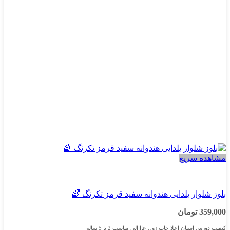
مشاهده سریع
پسرانه
بلوز شلوار یلدایی هندوانه سفید قرمز تکرنگ 🌈
359,000
تومان
کیفیت دورس اسپان اعلا چاپ زول عاااالی مناسب 2 تا 5 ساله