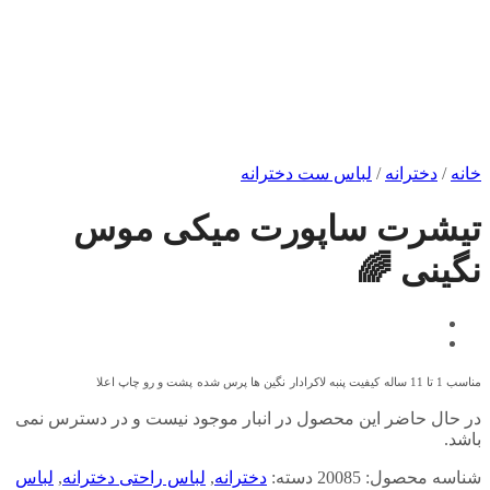
خانه
/
دخترانه
/
لباس ست دخترانه
تیشرت ساپورت میکی موس
نگینی 🌈
مناسب 1 تا 11 ساله
کیفیت پنبه لاکرادار
نگین ها پرس شده
پشت و رو چاپ اعلا
در حال حاضر این محصول در انبار موجود نیست و در دسترس نمی
باشد.
شناسه محصول:
20085
دسته:
دخترانه
,
لباس راحتی دخترانه
,
لباس