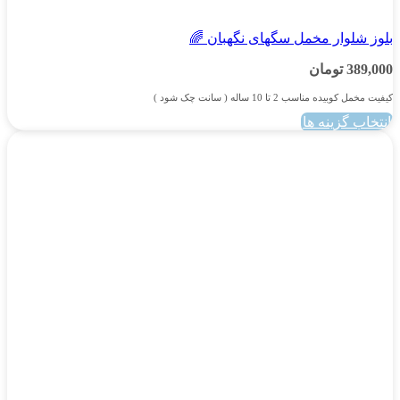
پسرانه
بلوز شلوار مخمل سگهای نگهبان 🌈
389,000
تومان
کیفیت مخمل کوبیده مناسب 2 تا 10 ساله ( سانت چک شود )
انتخاب گزینه ها
این
محصول
دارای
انواع
مختلفی
می
باشد.
گزینه
ها
ممکن
است
در
صفحه
محصول
انتخاب
شوند