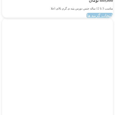
449,000
تومان
مناسب 3 تا 12 ساله جنس دورس پنبه ی گرم بالای اعلا
انتخاب گزینه ها
این
محصول
دارای
انواع
مختلفی
می
باشد.
گزینه
ها
ممکن
است
در
صفحه
محصول
انتخاب
شوند