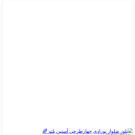
این
محصول
دارای
انواع
مختلفی
می
باشد.
گزینه
ها
ممکن
است
در
صفحه
محصول
انتخاب
شوند