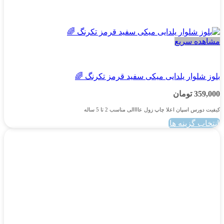
مشاهده سریع
پسرانه
بلوز شلوار یلدایی میکی سفید قرمز تکرنگ 🌈
359,000
تومان
کیفیت دورس اسپان اعلا چاپ زول عاااالی مناسب 2 تا 5 ساله
انتخاب گزینه ها
این
محصول
دارای
انواع
مختلفی
می
باشد.
گزینه
ها
ممکن