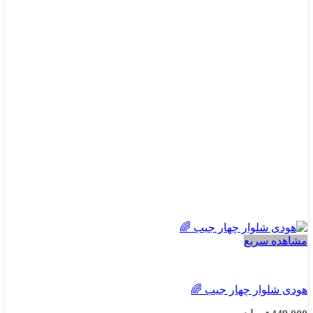
باشد.
گزینه
ها
ممکن
است
در
صفحه
محصول
انتخاب
شوند
مشاهده سریع
پسرانه
هودی شلوار چهار جیب 🌈