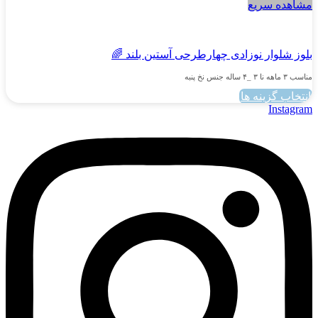
مشاهده سریع
پسرانه
بلوز شلوار نوزادی چهارطرحی آستین بلند 🌈
مناسب ۳ ماهه نا ۳ _۴ ساله جنس نخ پنبه
انتخاب گزینه ها
این
Instagram
محصول
دارای
انواع
مختلفی
می
باشد.
گزینه
ها
ممکن
است
در
صفحه
محصول
انتخاب
شوند