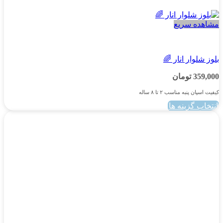
مشاهده سریع
پسرانه
بلوز شلوار انار 🌈
359,000
تومان
کیفیت اسپان پنبه مناسب ۲ تا ۸ ساله
انتخاب گزینه ها
این
محصول
دارای
انواع
مختلفی
می
باشد.
گزینه
ها
ممکن
است
در