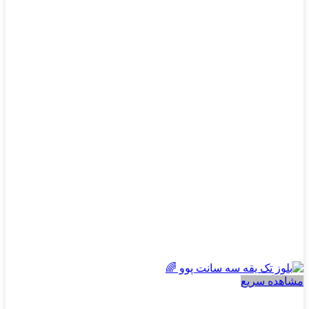
انواع
مختلفی
می
باشد.
گزینه
ها
ممکن
است
در
صفحه
محصول
انتخاب
شوند
مشاهده سریع
پسرانه