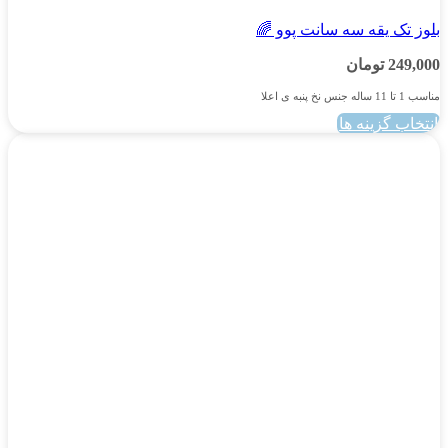
بلوز تک یقه سه سانت پوو 🌈
249,000
تومان
مناسب 1 تا 11 ساله جنس نخ پنبه ی اعلا
انتخاب گزینه ها
این
محصول
دارای
انواع
مختلفی
می
باشد.
گزینه
ها
ممکن
است
در
صفحه
محصول
انتخاب
شوند