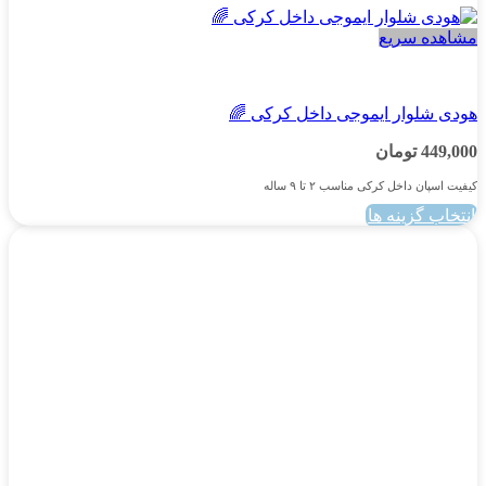
مشاهده سریع
پسرانه
هودی شلوار ایموجی داخل کرکی 🌈
449,000
تومان
کیفیت اسپان داخل کرکی مناسب ۲ تا ۹ ساله
انتخاب گزینه ها
این
محصول
دارای
انواع
مختلفی
می
باشد.
گزینه
ها
ممکن
است
در
صفحه