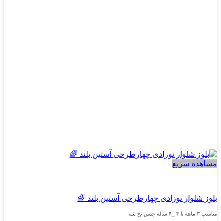
گزینه
ها
ممکن
است
در
صفحه
محصول
انتخاب
شوند
مشاهده سریع
پسرانه
بلوز شلوار نوزادی چهارطرحی آستین بلند 🌈
مناسب ۳ ماهه نا ۳ _۴ ساله جنس نخ پنبه