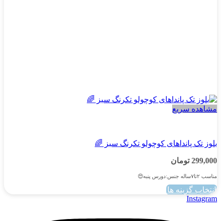
محصول
انتخاب
شوند
مشاهده سریع
دخترانه
بلوز تک پانداهای کوچولو تکرنگ سبز 🌈
299,000
تومان
مناسب ۲تا۷ساله جنس:دورس پنبه😍
انتخاب گزینه ها
این
Instagram
محصول
دارای