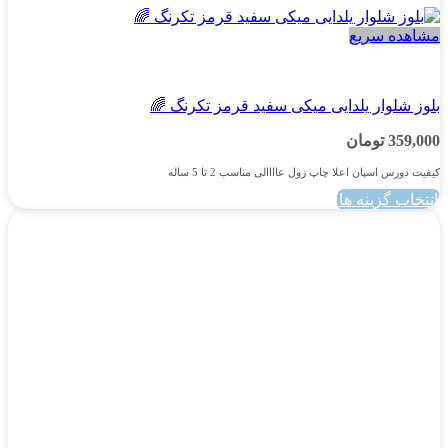
مشاهده سریع
پسرانه
بلوز شلوار یلدایی میکی سفید قرمز تکرنگ 🌈
359,000
تومان
کیفیت دورس اسپان اعلا چاپ زول عاااالی مناسب 2 تا 5 ساله
انتخاب گزینه ها
این
محصول
دارای
انواع
مختلفی
می
باشد.
گزینه
ها
ممکن
است
در
صفحه