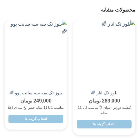
دخترانه
پسرانه
سه تیکه دخترونه چریکی
بلوز شلوار یلدایی میکی سف
و 🌈
تکرنگ طوسی 🌈
قرمز تکرنگ 🌈
419,000
تومان
359,000
تومان
مناسب ۴ تا ۱۱ ساله جنس دورس پنبه
کیفیت دورس اسپان اعلا چاپ زو
سه نخ اعلا
عاااالی مناسب 2 تا 5 ساله
انتخاب گزینه ها
انتخاب گزینه ها