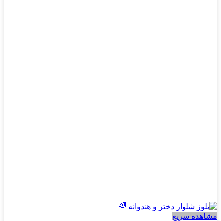
محصول
دارای
انواع
مختلفی
می
باشد.
گزینه
ها
ممکن
است
در
صفحه
محصول
انتخاب
شوند
مشاهده سریع