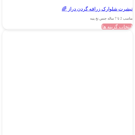
تیشرت شلوارک زرافه گردن دراز 🌈
مناسب 2 تا 7 ساله جنس نخ پنبه
انتخاب گزینه ها
این
محصول
دارای
انواع
مختلفی
می
باشد.
گزینه
ها
ممکن
است
در
صفحه
محصول
انتخاب
شوند