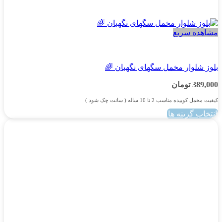
مشاهده سریع
پسرانه
بلوز شلوار مخمل سگهای نگهبان 🌈
389,000
تومان
کیفیت مخمل کوبیده مناسب 2 تا 10 ساله ( سانت چک شود )
انتخاب گزینه ها
این
محصول
دارای
انواع
مختلفی
می
باشد.
گزینه
ها
ممکن
است