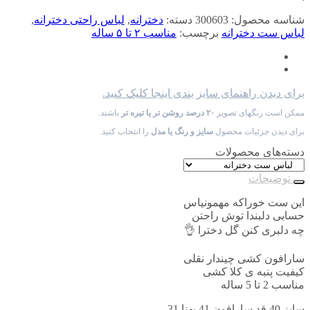
شناسه محصول:
300603
دسته:
دخترانه
,
لباس راحتی دخترانه
,
لباس ست دخترانه
برچسب:
مناسب ۲ تا ۵ ساله
برای دیدن راهنمای سایز بندی اینجا کلیک کنید.
ممکن است رنگهای تصویر
۲۰ درصد روشن تر یا تیره تر
باشند.
برای دیدن جزئیات محصول
سایز و رنگ یا مدل
را انتخاب کنید.
دسته‌های محصولات
توضیحات
این ست خوراکه مهمونیاس
حسابی دلبندا توش راحتن
چه دلبری کنن گل دخترا 👌
سارافون کشی چیندار نقلی
کیفیت پنبه ی کلا کشی
مناسب 2 تا 5 ساله
سایز 40 قد سارافون 41 پهنا 31