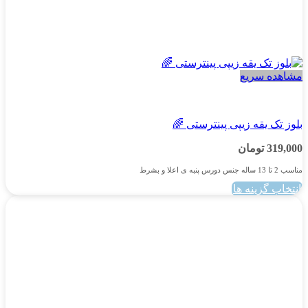
مشاهده سریع
پسرانه
بلوز تک یقه زیپی پینترستی 🌈
319,000
تومان
مناسب 2 تا 13 ساله جنس دورس پنبه ی اعلا و بشرط
انتخاب گزینه ها
این
محصول
دارای
انواع
مختلفی
می
باشد.
گزینه
ها