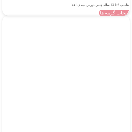
مناسب 6 تا 13 ساله جنس دورس پنبه ی اعلا
انتخاب گزینه ها
این
محصول
دارای
انواع
مختلفی
می
باشد.
گزینه
ها
ممکن
است
در
صفحه
محصول
انتخاب
شوند