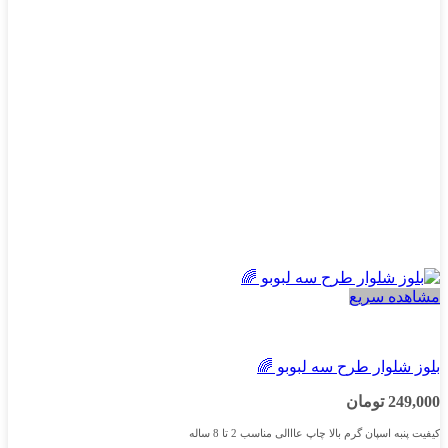
ممکن
است
در
صفحه
محصول
انتخاب
شوند
مشاهده سریع
دخترانه
بلوز شلوار طرح سه لبوبو 🌈
249,000
تومان
کیفیت پنبه اسپان گرم بالا چاپ عااالی مناسب 2 تا 8 ساله