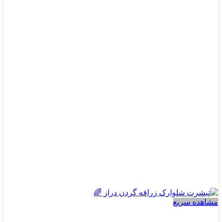
انواع
مختلفی
می
باشد.
گزینه
ها
ممکن
است
در
صفحه
محصول
انتخاب
شوند
مشاهده سریع
دخترانه