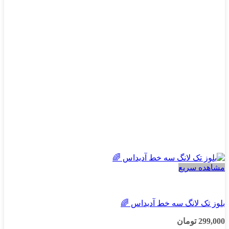
مشاهده سریع
دخترانه
بلوز تک لانگ سه خط آدیداس 🌈
299,000
تومان