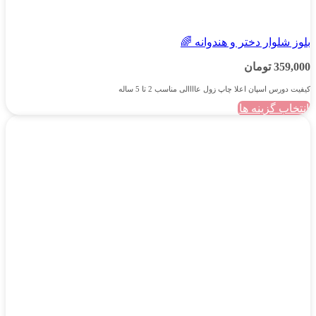
دخترانه
بلوز شلوار دختر و هندوانه 🌈
359,000
تومان
کیفیت دورس اسپان اعلا چاپ زول عاااالی مناسب 2 تا 5 ساله
انتخاب گزینه ها
این
محصول
دارای
انواع
مختلفی
می
باشد.
گزینه
ها
ممکن
است
در
صفحه
محصول
انتخاب