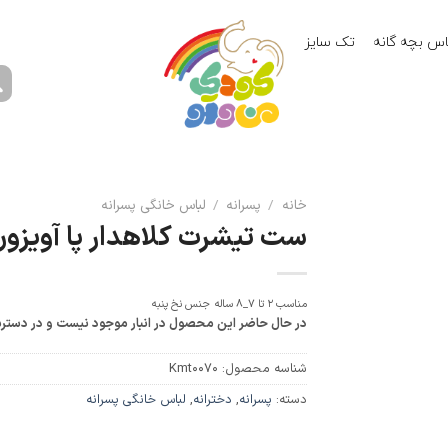
اس بچه گانه
تک سایز
خانه
/
پسرانه
/
لباس خانگی پسرانه
ست تیشرت کلاهدار پا آویزون
مناسب ۲ تا ۷_۸ ساله
جنس نخ پنبه
در حال حاضر این محصول در انبار موجود نیست و در دستر
شناسه محصول:
Kmt0070
دسته:
پسرانه
,
دخترانه
,
لباس خانگی پسرانه