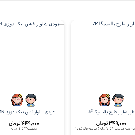
پسرانه
پسرانه
بلوز شلوار طرح بالنسیگا 🌈
هودی شلوار فشن تیکه دوزی MN 🌈
349,000
تومان
449,000
تومان
اسب 2 تا 7 ساله ( سانت چک شود )
مناسب 3 تا 12 ساله