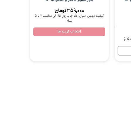
359,000
تومان
مناسب ۳ ماهه نا ۳ _۴ ساله جنس نخ پنبه
کیفیت دورس اسپان اعلا چاپ زول عاااالی مناسب 2 تا 5
ساله
انتخاب گزینه ها