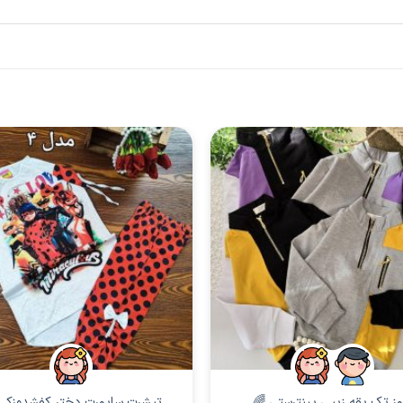
پسرانه
دخترانه
وز تک یقه زیپی پینترستی 🌈
تیشرت ساپورت دختر کفشدوزکی