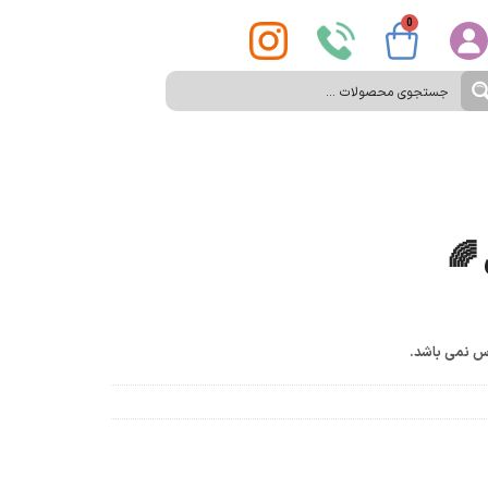
0
🌈
س نمی باشد.