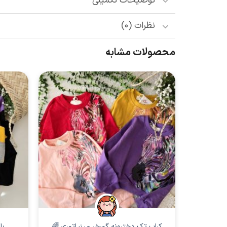
توضیحات تکمیلی
نظرات (0)
محصولات مشابه
دخترانه
کراپ تک دخترونه گورخر مینیاتوری 🌈
بل