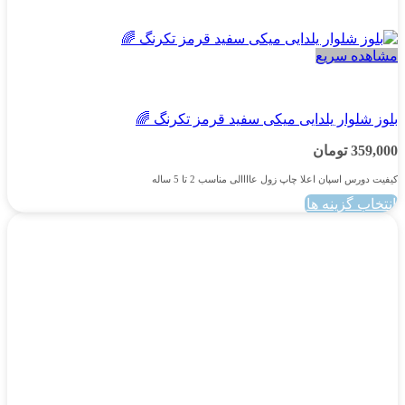
مشاهده سریع
پسرانه
بلوز شلوار یلدایی میکی سفید قرمز تکرنگ 🌈
359,000
تومان
کیفیت دورس اسپان اعلا چاپ زول عاااالی مناسب 2 تا 5 ساله
انتخاب گزینه ها
این
محصول
دارای
انواع
مختلفی
می
باشد.
گزینه
ها
ممکن
است