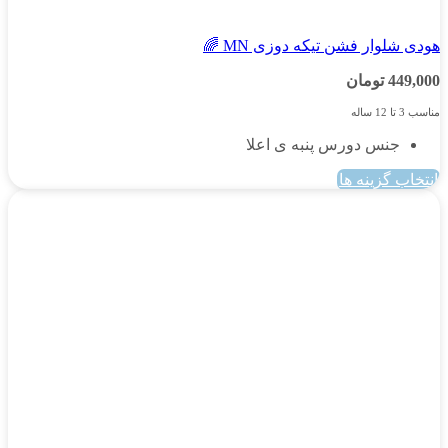
پسرانه
هودی شلوار فشن تیکه دوزی MN 🌈
449,000
تومان
مناسب 3 تا 12 ساله
جنس دورس پنبه ی اعلا
انتخاب گزینه ها
این
محصول
دارای
انواع
مختلفی
می
باشد.
گزینه
ها
ممکن
است
در
صفحه
محصول