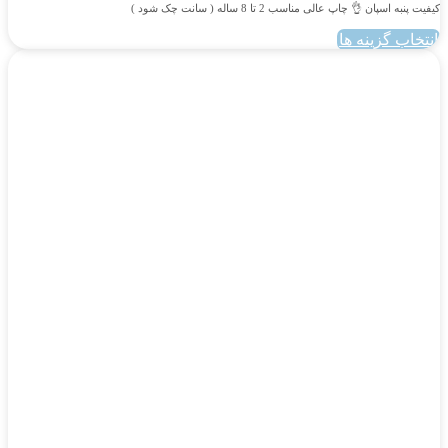
کیفیت پنبه اسپان 👌 چاپ عالی مناسب 2 تا 8 ساله ( سانت چک شود )
انتخاب گزینه ها
این
محصول
دارای
انواع
مختلفی
می
باشد.
گزینه
ها
ممکن
است
در
صفحه
محصول
انتخاب
شوند