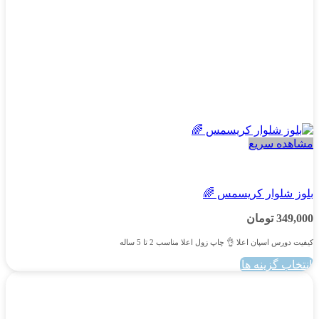
انتخاب
شوند
مشاهده سریع
پسرانه
بلوز شلوار کریسمس 🌈
349,000
تومان
کیفیت دورس اسپان اعلا 👌 چاپ زول اعلا مناسب 2 تا 5 ساله
انتخاب گزینه ها
این
محصول
دارای
انواع