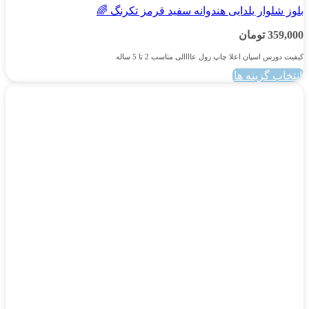
بلوز شلوار یلدایی هندوانه سفید قرمز تکرنگ 🌈
359,000
تومان
کیفیت دورس اسپان اعلا چاپ زول عاااالی مناسب 2 تا 5 ساله
انتخاب گزینه ها
این
محصول
دارای
انواع
مختلفی
می
باشد.
گزینه
ها
ممکن
است
در
صفحه
محصول
انتخاب
شوند