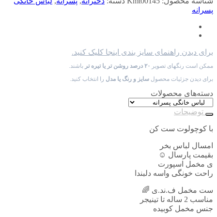
شناسه محصول:
Kmt00145
دسته:
دخترانه
,
پسرانه
,
لباس خانگی
پسرانه
برای دیدن راهنمای سایز بندی اینجا کلیک کنید.
ممکن است رنگهای تصویر
۲۰ درصد روشن تر یا تیره تر
باشند.
برای دیدن جزئیات محصول
سایز و رنگ یا مدل
را انتخاب کنید.
دسته‌های محصولات
توضیحات
با کوچولوت ست کن
امسال لباس بخر
بقیمت پارسال ☺️
ی مخمل اسپورت
راحت خونگی واسه دلبندا
ست مخمل ف.ند.ی 🌈
مناسب 2 ساله تا تینیجر
جنس مخمل کوبیده