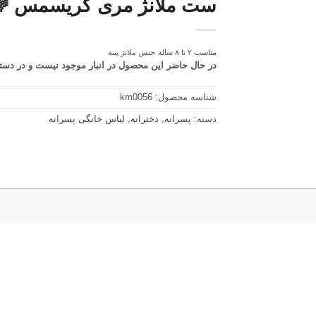
ست ملانژ مری کریسمس 
مناسب ۲ تا ۸ ساله
جنس ملانژ پنبه
در حال حاضر این محصول در انبار موجود نیست و در دس
شناسه محصول:
km0056
دسته:
پسرانه
,
دخترانه
,
لباس خانگی پسرانه