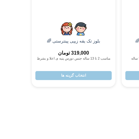
پسرانه
بلوز تک یقه زیپی پینترستی 🌈
لبوبو های 
319,000
تومان
مناسب 2 تا 13 ساله جنس دورس پنبه ی اعلا و بشرط
کیفیت پنب
انتخاب گزینه ها