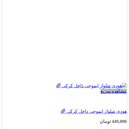
ها
ممکن
است
در
صفحه
محصول
انتخاب
شوند
مشاهده سریع
پسرانه
هودی شلوار ایموجی داخل کرکی 🌈
449,000
تومان