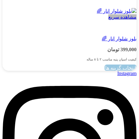
مشاهده سریع
پسرانه
بلوز شلوار انار 🌈
399,000
تومان
کیفیت اسپان پنبه مناسب ۲ تا ۸ ساله
انتخاب گزینه ها
این
Instagram
محصول
دارای
انواع
مختلفی
می
باشد.
گزینه
ها
ممکن
است
در