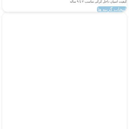
کیفیت اسپان داخل کرکی مناسب ۲ تا ۹ ساله
انتخاب گزینه ها
این
محصول
دارای
انواع
مختلفی
می
باشد.
گزینه
ها
ممکن
است
در
صفحه
محصول
انتخاب
شوند