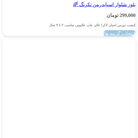
بلوز شلوار اسپایدرمن تکرنگ 🌈
299,000
تومان
کیفیت دورس اسپان لاکرا عالی چاپ عالییییی مناسب ۲ تا ۹ سال
انتخاب گزینه ها
این
محصول
دارای
انواع
مختلفی
می
باشد.
گزینه
ها
ممکن
است
در
صفحه
محصول
انتخاب
شوند