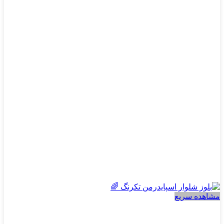
مختلفی
می
باشد.
گزینه
ها
ممکن
است
در
صفحه
محصول
انتخاب
شوند
مشاهده سریع
پسرانه