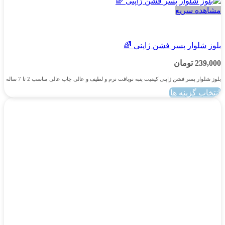
مشاهده سریع
پسرانه
بلوز شلوار پسر فشن ژاپنی 🌈
239,000
تومان
بلوز شلوار پسر فشن ژاپنی کیفیت پنبه نوبافت نرم و لطیف و عالی چاپ عالی مناسب 2 تا 7 ساله
انتخاب گزینه ها
این
محصول
دارای
انواع
مختلفی
می
باشد.
گزینه
ها
ممکن
است
در
صفحه