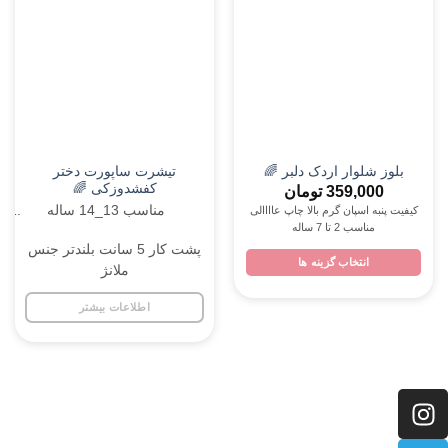
دخترانه
دخترانه
تیشرت ساپورت دختر
بلوز شلوار اردک دلبر 🌈
کفشدوزکی 🌈
359,000
تومان
مناسب 13_14 ساله
کیفیت پنبه اسپان گرم بالا چاپ عاااالی
مناسب 2 تا 7 ساله
پشت کار 5 سانت بلندتر جنس
انتخاب گزینه ها
ملانژ
اطلاعات بیشتر