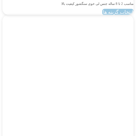
مناسب 2 تا 8 ساله جنس لی خوی سنگشور کیفیت بالا
انتخاب گزینه ها
این
محصول
دارای
انواع
مختلفی
می
باشد.
گزینه
ها
ممکن
است
در
صفحه
محصول
انتخاب
شوند