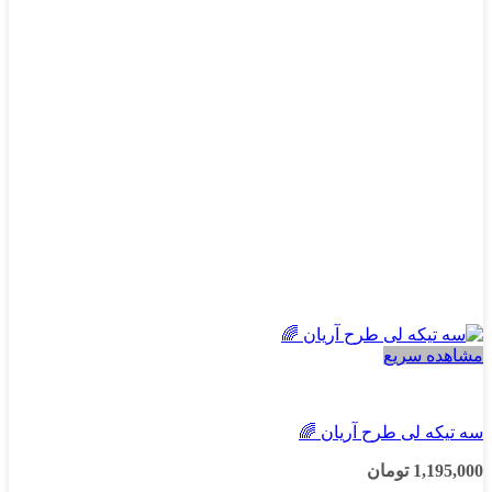
گزینه
ها
ممکن
است
در
صفحه
محصول
انتخاب
شوند
مشاهده سریع
پسرانه
سه تیکه لی طرح آریان 🌈
1,195,000
تومان