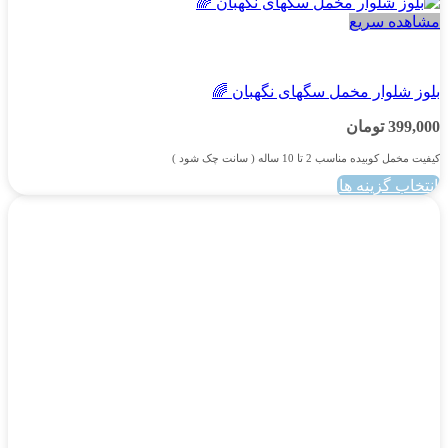
مشاهده سریع
پسرانه
بلوز شلوار مخمل سگهای نگهبان 🌈
399,000
تومان
کیفیت مخمل کوبیده مناسب 2 تا 10 ساله ( سانت چک شود )
انتخاب گزینه ها
این
محصول
دارای
انواع
مختلفی
می
باشد.
گزینه
ها
ممکن
است
در
صفحه