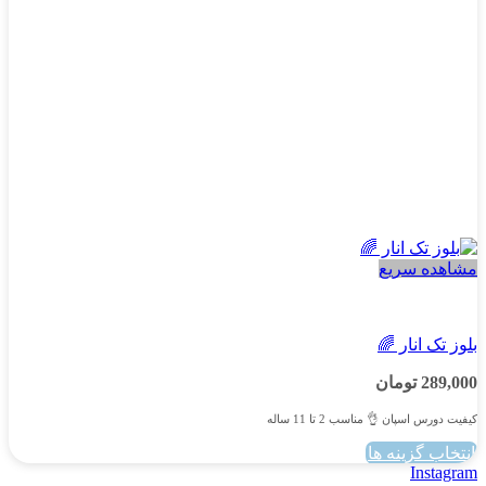
در
صفحه
محصول
انتخاب
شوند
مشاهده سریع
پسرانه
بلوز تک انار 🌈
289,000
تومان
کیفیت دورس اسپان 👌 مناسب 2 تا 11 ساله
انتخاب گزینه ها
این
Instagram