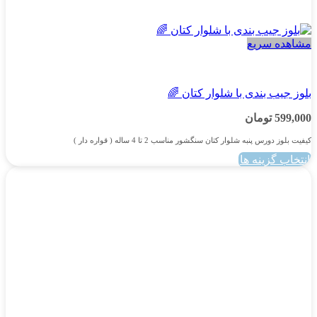
مشاهده سریع
پسرانه
بلوز جیب بندی با شلوار کتان 🌈
599,000
تومان
کیفیت بلوز دورس پنبه شلوار کتان سنگشور مناسب 2 تا 4 ساله ( قواره دار )
انتخاب گزینه ها
این
محصول
دارای
انواع
مختلفی
می
باشد.
گزینه
ها
ممکن
است