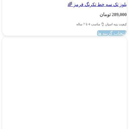
بلوز تک سه خط تکرنگ قرمز 🌈
289,000
تومان
کیفیت پنبه اسپان 👌 مناسب 4 تا 7 ساله
انتخاب گزینه ها
این
محصول
دارای
انواع
مختلفی
می
باشد.
گزینه
ها
ممکن
است
در
صفحه
محصول
انتخاب
شوند