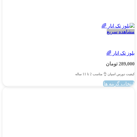
مشاهده سریع
پسرانه
بلوز تک انار 🌈
289,000
تومان
کیفیت دورس اسپان 👌 مناسب 2 تا 11 ساله
انتخاب گزینه ها
این
محصول
دارای
انواع
مختلفی
می
باشد.
گزینه
ها