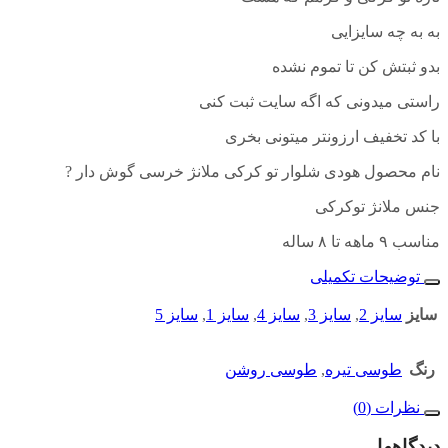
به به چه سایزایی
بدو ثبتش کن تا تموم نشده
راستی میدونی که اگه سایت ثبت کنی
با کد تخفیف ارزونتر میتونی بخری
نام محصول هودی شلوار تو کرکی ملانژ خرسی گوش دار ?
جنس ملانژ توکرکی
مناسب ۹ ماهه تا ۸ ساله
توضیحات تکمیلی
سایز
سایز 2
,
سایز 3
,
سایز 4
,
سایز 1
,
سایز 5
رنگ
طوسی تیره
,
طوسی روشن
نظرات (0)
دیدگاهها