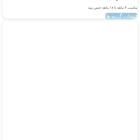
مناسب ۳ ماهه تا ۱۸ ماهه جنس پنبه
انتخاب گزینه ها
این
محصول
دارای
انواع
مختلفی
می
باشد.
گزینه
ها
ممکن
است
در
صفحه
محصول
انتخاب
شوند