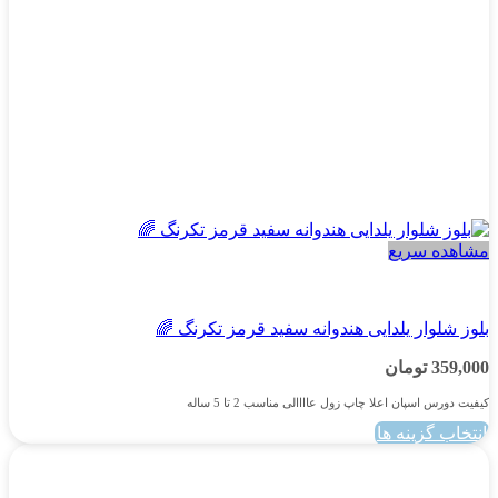
صفحه
محصول
انتخاب
شوند
مشاهده سریع
پسرانه
بلوز شلوار یلدایی هندوانه سفید قرمز تکرنگ 🌈
359,000
تومان
کیفیت دورس اسپان اعلا چاپ زول عاااالی مناسب 2 تا 5 ساله
انتخاب گزینه ها
این
محصول
دارای