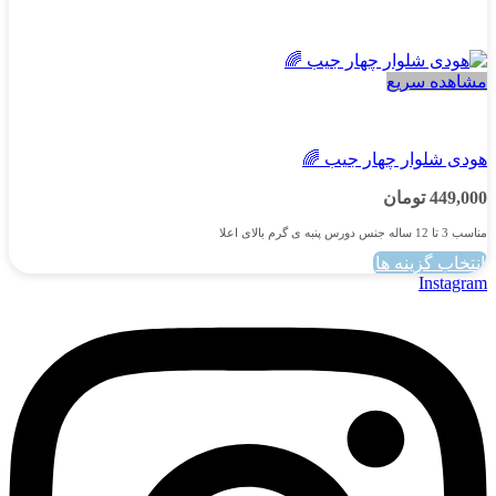
مشاهده سریع
پسرانه
هودی شلوار چهار جیب 🌈
449,000
تومان
مناسب 3 تا 12 ساله جنس دورس پنبه ی گرم بالای اعلا
انتخاب گزینه ها
این
Instagram
محصول
دارای
انواع
مختلفی
می
باشد.
گزینه
ها
ممکن
است