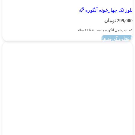
بلوز تک چهارخونه آنگوره 🌈
299,000
تومان
کیفیت پشمی آنگوره مناسب 4 تا 11 ساله
انتخاب گزینه ها
این
محصول
دارای
انواع
مختلفی
می
باشد.
گزینه
ها
ممکن
است
در
صفحه
محصول
انتخاب
شوند