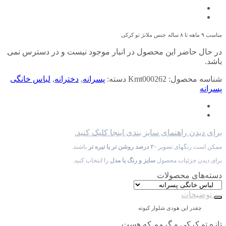
مناسب ۹ ماهه تا ۸ ساله
جنس ملانژ تو کرکی
در حال حاضر این محصول در انبار موجود نیست و در دسترس نمی
باشد.
شناسه محصول:
Kmt000262
دسته:
پسرانه
,
دخترانه
,
لباس خانگی
پسرانه
برای دیدن راهنمای سایز بندی اینجا کلیک کنید.
ممکن است رنگهای تصویر
۲۰ درصد روشن تر یا تیره تر
باشند.
برای دیدن جزئیات محصول
سایز و رنگ یا مدل
را انتخاب کنید.
دسته‌های محصولات
توضیحات
چقدر این هودی شلوار کیوته
تازه تو کرکی و گرمم که هست