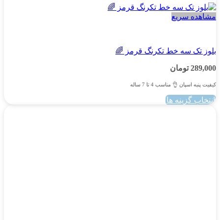
مشاهده سریع
پسرانه
بلوز تک سه خط تکرنگ قرمز 🌈
289,000
تومان
کیفیت پنبه اسپان 👌 مناسب 4 تا 7 ساله
انتخاب گزینه ها
این
محصول
دارای
انواع
مختلفی
می
باشد.
گزینه
ها
ممکن
است
در