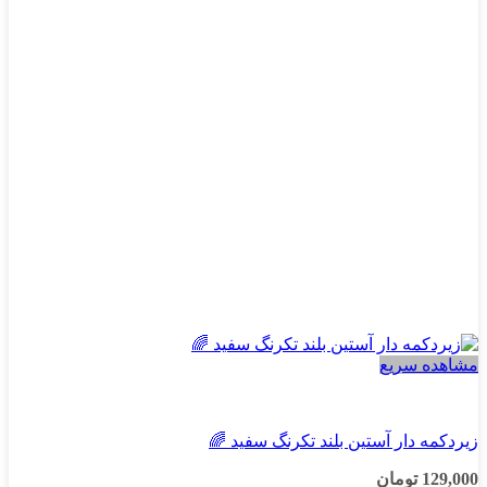
گزینه
ها
ممکن
است
در
صفحه
محصول
انتخاب
شوند
مشاهده سریع
پسرانه
زیردکمه دار آستین بلند تکرنگ سفید 🌈
129,000
تومان