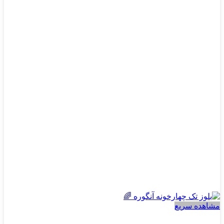
انواع
مختلفی
می
باشد.
گزینه
ها
ممکن
است
در
صفحه
محصول
انتخاب
شوند
مشاهده سریع
پسرانه