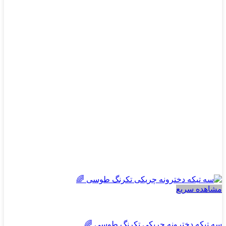
می
باشد.
گزینه
ها
ممکن
است
در
صفحه
محصول
انتخاب
شوند
مشاهده سریع
دخترانه
سه تیکه دخترونه چریکی تکرنگ طوسی 🌈