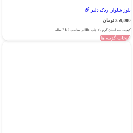
بلوز شلوار اردک دلبر 🌈
359,000
تومان
کیفیت پنبه اسپان گرم بالا چاپ عاااالی مناسب 2 تا 7 ساله
انتخاب گزینه ها
این
محصول
دارای
انواع
مختلفی
می
باشد.
گزینه
ها
ممکن
است
در
صفحه
محصول
انتخاب
شوند