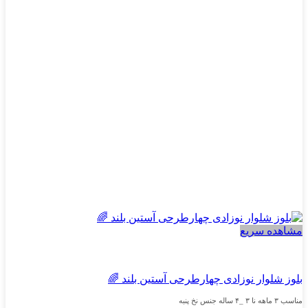
گزینه
ها
ممکن
است
در
صفحه
محصول
انتخاب
شوند
مشاهده سریع
پسرانه
بلوز شلوار نوزادی چهارطرحی آستین بلند 🌈
مناسب ۳ ماهه نا ۳ _۴ ساله جنس نخ پنبه