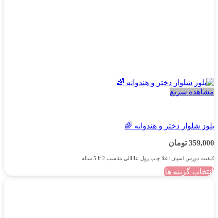
انتخاب
شوند
مشاهده سریع
دخترانه
بلوز شلوار دختر و هندوانه 🌈
359,000
تومان
کیفیت دورس اسپان اعلا چاپ زول عاااالی مناسب 2 تا 5 ساله
انتخاب گزینه ها
این
محصول
دارای
انواع
مختلفی