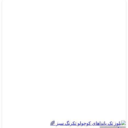
محصول
دارای
انواع
مختلفی
می
باشد.
گزینه
ها
ممکن
است
در
صفحه
محصول
انتخاب
شوند