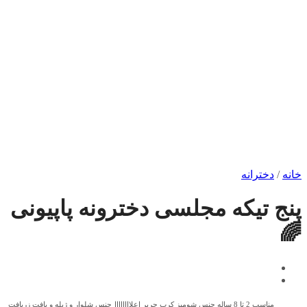
خانه
/
دخترانه
پنج تیکه مجلسی دخترونه پاپیونی
🌈
مناسب 2 تا 8 ساله
جنس شومیز کرپ حریر اعلاااااااا
جنس شلوار و ژیله و بافت زربافت