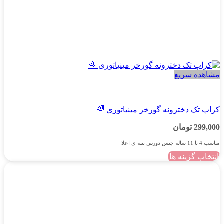
مشاهده سریع
دخترانه
کراپ تک دخترونه گورخر مینیاتوری 🌈
299,000
تومان
مناسب 4 تا 11 ساله جنس دورس پنبه ی اعلا
انتخاب گزینه ها
این
محصول
دارای
انواع
مختلفی
می
باشد.