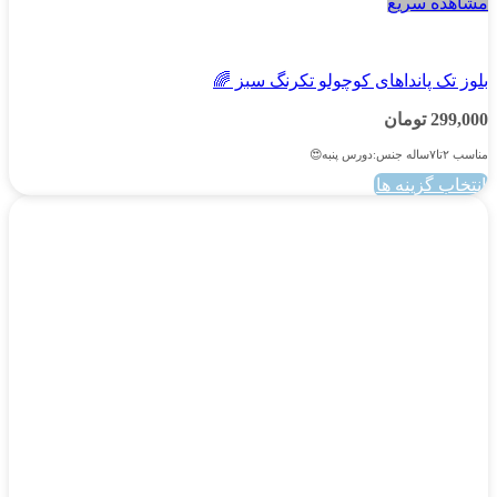
مشاهده سریع
دخترانه
بلوز تک پانداهای کوچولو تکرنگ سبز 🌈
299,000
تومان
مناسب ۲تا۷ساله جنس:دورس پنبه😍
انتخاب گزینه ها
این
محصول
دارای
انواع
مختلفی
می
باشد.
گزینه
ها
ممکن
است
در
صفحه
محصول