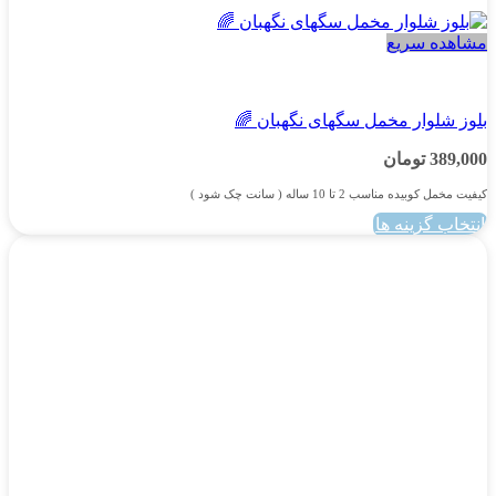
مشاهده سریع
پسرانه
بلوز شلوار مخمل سگهای نگهبان 🌈
389,000
تومان
کیفیت مخمل کوبیده مناسب 2 تا 10 ساله ( سانت چک شود )
انتخاب گزینه ها
این
محصول
دارای
انواع
مختلفی
می
باشد.
گزینه
ها
ممکن
است
در