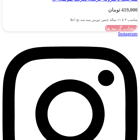
419,000
تومان
مناسب ۴ تا ۱۱ ساله جنس دورس پنبه سه نخ اعلا
انتخاب گزینه ها
این
Instagram
محصول
دارای
انواع
مختلفی
می
باشد.
گزینه
ها
ممکن
است
در
صفحه
محصول
انتخاب
شوند